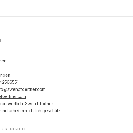
M
ner
ingen
 42566551
ro@swenpfoertner.com
foertner.com
verantwortlich: Swen Pförtner
e sind urheberrechtlich geschützt.
FÜR INHALTE