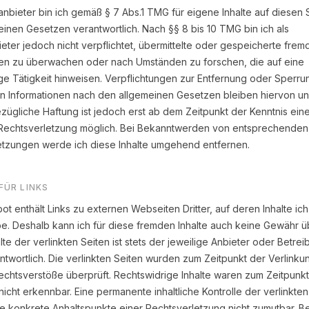
anbieter bin ich gemäß § 7 Abs.1 TMG für eigene Inhalte auf diesen 
inen Gesetzen verantwortlich. Nach §§ 8 bis 10 TMG bin ich als
eter jedoch nicht verpflichtet, übermittelte oder gespeicherte frem
nen zu überwachen oder nach Umständen zu forschen, die auf eine
ge Tätigkeit hinweisen. Verpflichtungen zur Entfernung oder Sperru
n Informationen nach den allgemeinen Gesetzen bleiben hiervon un
zügliche Haftung ist jedoch erst ab dem Zeitpunkt der Kenntnis ein
Rechtsverletzung möglich. Bei Bekanntwerden von entsprechenden
etzungen werde ich diese Inhalte umgehend entfernen.
FÜR LINKS
t enthält Links zu externen Webseiten Dritter, auf deren Inhalte ic
be. Deshalb kann ich für diese fremden Inhalte auch keine Gewähr
alte der verlinkten Seiten ist stets der jeweilige Anbieter oder Betrei
ntwortlich. Die verlinkten Seiten wurden zum Zeitpunkt der Verlinku
chtsverstöße überprüft. Rechtswidrige Inhalte waren zum Zeitpunkt
nicht erkennbar. Eine permanente inhaltliche Kontrolle der verlinkten 
 konkrete Anhaltspunkte einer Rechtsverletzung nicht zumutbar. Be