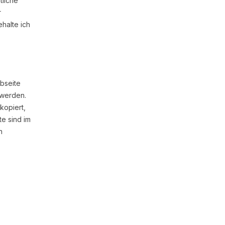
tliche
r
halte ich
ebseite
 werden.
kopiert,
te sind im
n