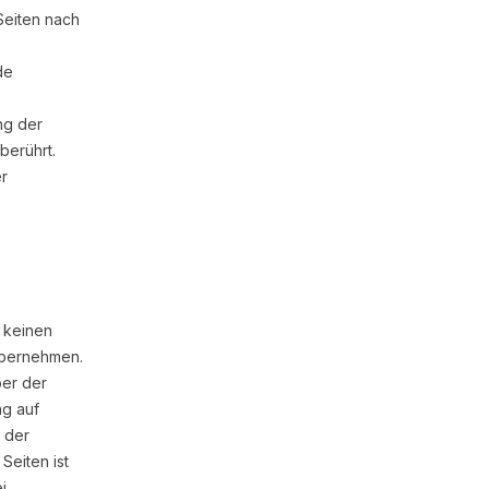
Seiten nach
de
ng der
berührt.
er
h keinen
 übernehmen.
ber der
ng auf
 der
Seiten ist
i