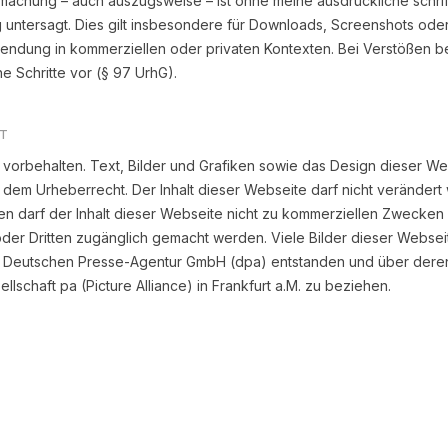
machung – auch auszugsweise – ist ohne meine ausdrückliche schrif
 untersagt. Dies gilt insbesondere für Downloads, Screenshots ode
endung in kommerziellen oder privaten Kontexten. Bei Verstößen be
he Schritte vor (§ 97 UrhG).
T
 vorbehalten. Text, Bilder und Grafiken sowie das Design dieser W
 dem Urheberrecht. Der Inhalt dieser Webseite darf nicht verändert
n darf der Inhalt dieser Webseite nicht zu kommerziellen Zwecken 
oder Dritten zugänglich gemacht werden. Viele Bilder dieser Websei
r Deutschen Presse-Agentur GmbH (dpa) entstanden und über dere
llschaft pa (Picture Alliance) in Frankfurt a.M. zu beziehen.