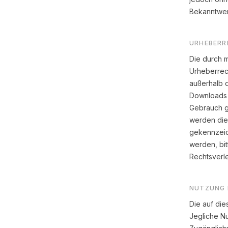
Bekanntwer
URHEBERR
Die durch m
Urheberrech
außerhalb 
Downloads u
Gebrauch ge
werden die 
gekennzeic
werden, bi
Rechtsverl
NUTZUNG 
Die auf die
Jegliche Nu