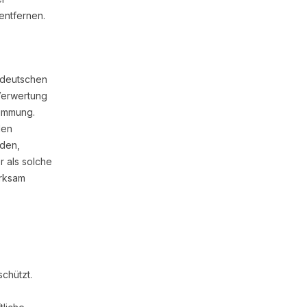
entfernen.
m deutschen
 Verwertung
timmung.
len
rden,
r als solche
erksam
chützt.