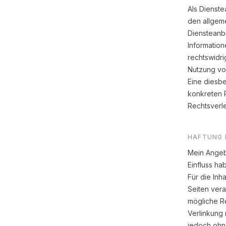
Als Dienste
den allgeme
Diensteanbi
Informatio
rechtswidri
Nutzung vo
Eine diesbe
konkreten 
Rechtsverl
HAFTUNG 
Mein Angebo
Einfluss ha
Für die Inh
Seiten vera
mögliche Re
Verlinkung 
jedoch ohne